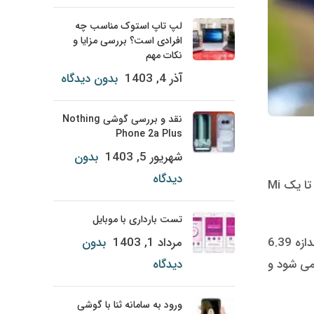
لپ تاپ استوک مناسب چه
افرادی است؟ بررسی مزایا و
نکات مهم
آذر 4, 1403
بدون دیدگاه
نقد و بررسی گوشی Nothing
Phone 2a Plus
شهریور 5, 1403
بدون
دیدگاه
شیائومی Mi 9T یکی دیگر از تلفن های هوشمند دو طرف گلس است اما سازنده کمی فلفل آن را زیاد کرده و موفق شده است تا یک Mi
تست بارداری با موبایل
شیائومی Mi 9T مطابق با اندازه گوشی پرچمدار Mi 9 ساخته شده است، اما اکنون از یک پنل آمولد بدون شکاف دوربین با اندازه 6.39
مرداد 1, 1403
بدون
ین پنل با استفاده از یک قطعه گلس گوریلا 5 محافظت می شود و
دیدگاه
ورود به سامانه ثنا با گوشی