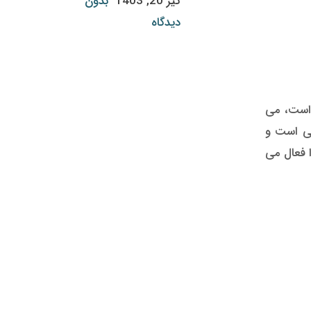
تیر 20, 1403
بدون
دیدگاه
که کاملا شبیه به آنچه که در Mi Mix 3 بکار برده است، می
تی است و
ا فعال می