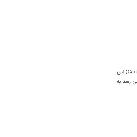
حین بالا آمدن دوربین سلفی در دو طرف آن یک چراغ LED بسیار زیبا وجود دارد که در این مدل مشکلی رنگ (Carbon Black) این
ی رسد به