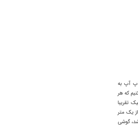
اپ آپ به
نیم که هر
ک تقریبا
از یک متر
شد، گوشی