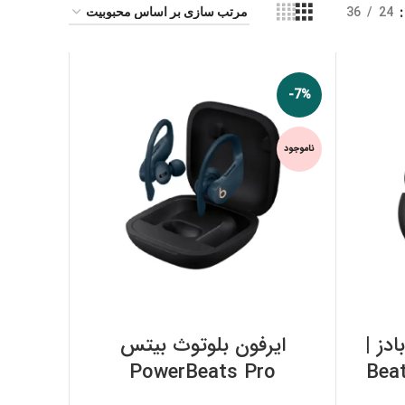
36
24
-7%
ناموجود
اطلاعات بیشتر
دز |
ایرفون بلوتوث بیتس
PowerBeats Pro
Bea