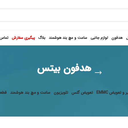
ل
هدفون
لوازم جانبی
ساعت و مچ بند هوشمند
بلاگ
پیگیری سفارش
تماس 
هدفون بیتس
 و تعویض EMMC
تعویض گلس
تلویزیون
ساعت و مچ بند هوشمند
قطعا