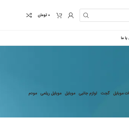
۰
تومان
با ما
ت موبایل
گجت
لوازم جانبی
موبایل
موبایل ریلمی
مودم