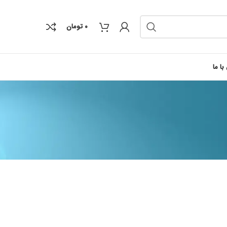
۰
تومان
با ما