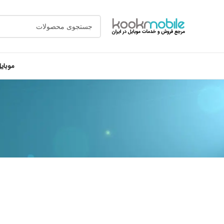
موبای