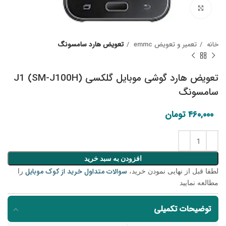
Click to enlarge
خانه
تعمیر و تعویض emmc
تعویض هارد سامسونگ
تعویض هارد گوشی موبایل گلکسی J1 (SM-J100H)
سامسونگ
۴۶۰,۰۰۰
تومان
افزودن به سبد خرید
سوالات متداول خرید از کوک موبایل
لطفا قبل از نهایی نمودن خرید،
را
مطالعه نمایید
توضیحات تکمیلی