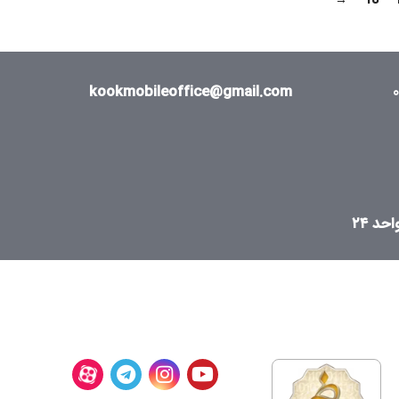
→
18
kookmobileoffice@gmail.com
د ۲۴