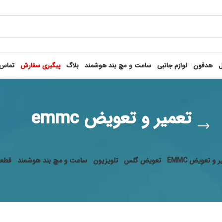
ل
هدفون
لوازم جانبی
ساعت و مچ بند هوشمند
بلاگ
پیگیری سفارش
تماس 
تعمیر و تعویض emmc
 و تعویض EMMC
تعویض گلس
تلویزیون
ساعت و مچ بند هوشمند
قطعا