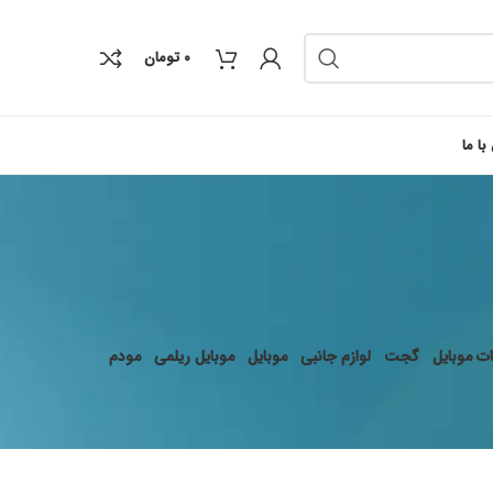
۰
تومان
با ما
ت موبایل
گجت
لوازم جانبی
موبایل
موبایل ریلمی
مودم