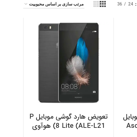
36
24
افزودن به سبد خرید
بایل
تعویض هارد گوشی موبایل P
As
8 Lite (ALE-L21) هوآوی