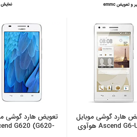
نمایش
 و تعویض emmc
افزودن به سبد خرید
افزودن به سبد خرید
ض هارد گوشی موبایل
تعویض هارد گوشی مو
Ascend G6 هوآوی
cend G620 (G620-
UL01) هوآوی