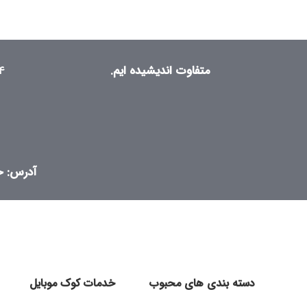
متفاوت اندیشیده ایم.
۴
آدرس: خی
دسته بندی های محبوب
خدمات کوک موبایل