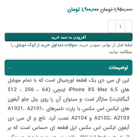
۱,۹۵۰,۰۰۰
تومان
۱,۹۰۰,۰۰۰
قیمت اصلی: ۱,۹۵۰,۰۰۰ تومان بود.
تومان
قیمت فعلی: ۱,۹۰۰,۰۰۰ تومان.
افزودن به سبد خرید
سوالات متداول خرید از کوک موبایل
لطفا قبل از نهایی نمودن خرید،
را
مطالعه نمایید
توضیحات
این ال سی دی یک قطعه اورجینال است که با تمام موبایل
های iPhone XS Max 6.5 اینچی (64 ، 256 ، 512
گیگابایت) سازگار است و میتوان آن را روی پنل جلو آیفون
های ایکس اس مکس با پارت نامبرهای A1921، A2101،
A2102، A2103 و A2104 نصب کرد. تاچ و ال سی دی
آیفون ایکس اس مکس اپل قطعه ای حساس است که بر