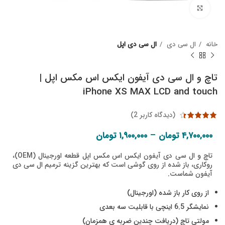
Click to enlarge
خانه
ال سی دی
ال سی دی اپل
تاچ و ال سی دی آیفون ایکس اس مکس اپل |
iPhone XS MAX LCD and touch
(دیدگاه کاربر
2
)
Price range:
–
۴,۷۰۰,۰۰۰
تومان
۱,۹۰۰,۰۰۰
تومان
۱,۹۰۰,۰۰۰ تومان through
۴,۷۰۰,۰۰۰ تومان
تاچ و ال سی دی آیفون ایکس اس مکس اپل قطعه اورجینال (OEM)،
روکاری، باز شده از روی گوشی است که بهترین گزینه ترمیم ال سی دی
آیفون شماست.
از روی کار باز شده (اورجینال)
نمایشگر 6.5 اینچی با قابلیت سه بعدی
مولتی تاچ (دریافت چندین ضربه ی همزمان)