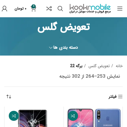
0
۰
تومان
تعویض گلس
دسته بندی ها
خانه
تعویض گلس
برگه 22
نمایش 253–264 از 302 نتیجه
Sorted by popularity
فیلتر