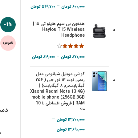
Price range:
–
۶۰۰,۰۰۰
تومان
۵۴۹,۷۰۰
تومان
۵۴۹,۷۰۰ تومان
هدفون بی سیم هایلو تی ۱۵ |
through
-1%
Haylou T15 Wireless
۶۰۰,۰۰۰ تومان
Headphone
ناموجود
Price range:
–
۸۷۰,۰۰۰
تومان
۸۱۹,۰۰۰
تومان
۸۱۹,۰۰۰ تومان
گوشی موبایل شیائومی مدل
through
ردمی نوت ۱۳ فور جی ( ۲۵۶
۸۷۰,۰۰۰ تومان
گیگابایت،‌رم ۸ گیگابایت) |
(Xiaomi Redmi Note 13 4G
mobile phone (256GB,8GB
RAM | فروش اقساطی تا 10
دست
ماه
–
۱۳,۷۰۰,۰۰۰
تومان
Price range:
۱۳,۶۹۰,۰۰۰
تومان
۰