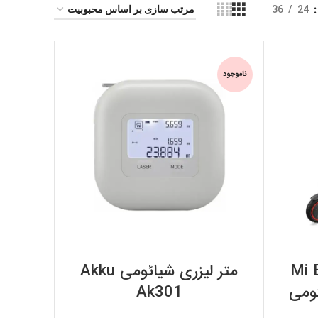
36
24
ناموجود
اطلاعات بیشتر
Mi Elect
متر لیزری شیائومی Akku
Ak301