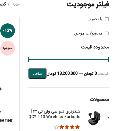
فیلتر موجودیت
خانه
گج
با تخفیف
-13%
محصولات موجود
محدوده قیمت
ناموجود
0 تومان
13,200,000 تومان
قيمت:
—
صافی
حداقل قیمت
حداكثر قيمت
محصولات
خ
هندزفری کیو سی وای تی ۱۳ |
QCY T13 Wireless Earbuds
hener