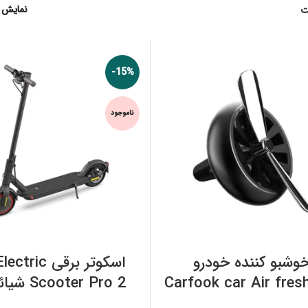
نمایش
ت
-15%
ناموجود
اطلاعات بیشتر
اطلاعات بیشتر
وشبو کننده خودرو
اسکوتر برقی ric
Carfook car Air fres
Scooter Pro 2 شیائومی
شیائومی