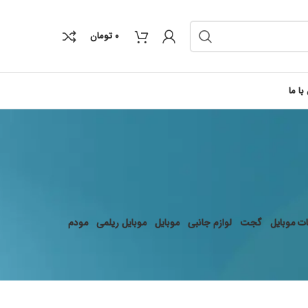
۰
تومان
با ما
ت موبایل
گجت
لوازم جانبی
موبایل
موبایل ریلمی
مودم