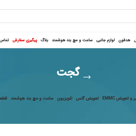
ل
هدفون
لوازم جانبی
ساعت و مچ بند هوشمند
بلاگ
پیگیری سفارش
تماس 
گجت
 و تعویض EMMC
تعویض گلس
تلویزیون
ساعت و مچ بند هوشمند
قطعا