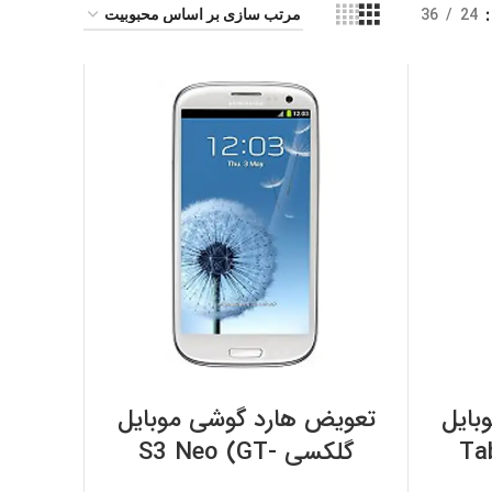
36
24
افزودن به سبد خرید
بایل
تعویض هارد گوشی موبایل
Tab 
گلکسی S3 Neo (GT-
I9300i) سامسونگ