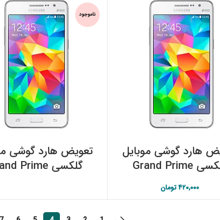
ناموجود
افزودن به سبد خرید
اطلاعات بیشتر
ض هارد گوشی موبایل
تعویض هارد گوشی مو
گلکسی Grand Prime
گلکسی nd Prime
DUOS (SM-G5308W)
۴۲۰,۰۰۰
تومان
سامسونگ
سامسونگ