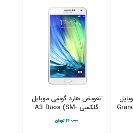
افزودن به سبد خرید
بایل
تعویض هارد گوشی موبایل
Grand-
گلکسی A3 Duos (SM-
A300F/DS) سامسونگ
۴۴۰,۰۰۰
تومان