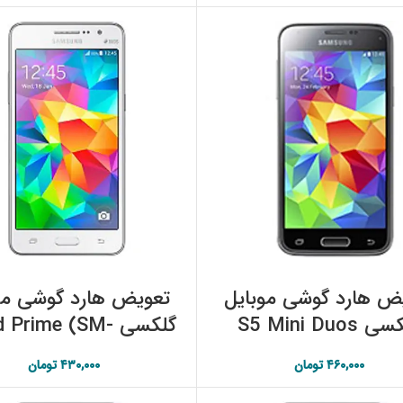
افزودن به سبد خرید
افزودن به سبد خرید
ض هارد گوشی موبایل
تعویض هارد گوشی مو
گلکسی S5 Mini Duos
گلکسی  Prime (SM
(SM-G800H/DS)
G530H) سامسونگ
۴۶۰,۰۰۰
تومان
۴۳۰,۰۰۰
تومان
سامسونگ