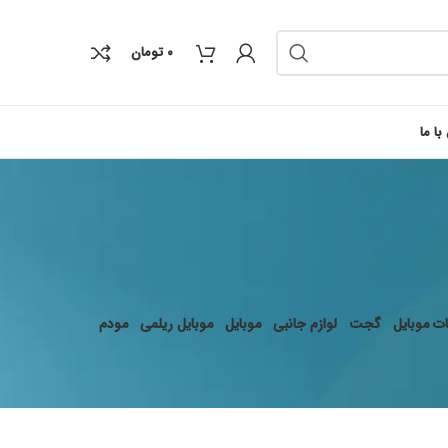
۰
تومان
با ما
ت موبایل
گجت
لوازم جانبی
موبایل
موبایل ریلمی
مودم