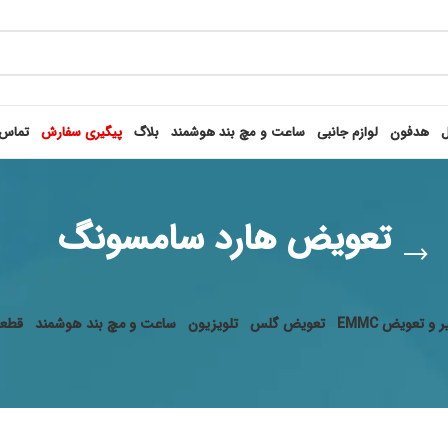
ل
هدفون
لوازم جانبی
ساعت و مچ بند هوشمند
بلاگ
پیگیری سفارش
تماس 
تعویض هارد سامسونگ
 و تعویض EMMC
تعویض گلس
تلویزیون
ساعت و مچ بند هوشمند
قطعا