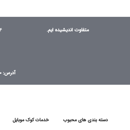
متفاوت اندیشیده ایم.
۴
آدرس: خی
دسته بندی های محبوب
خدمات کوک موبایل