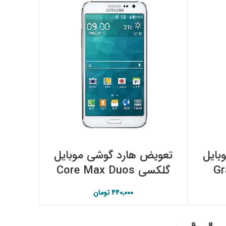
افزودن به سبد خرید
بایل
تعویض هارد گوشی موبایل
Gra
گلکسی Core Max Duos
DUOS (SM-G531H/DS)
(SM-G5108Q) سامسونگ
۴۴۰,۰۰۰
تومان