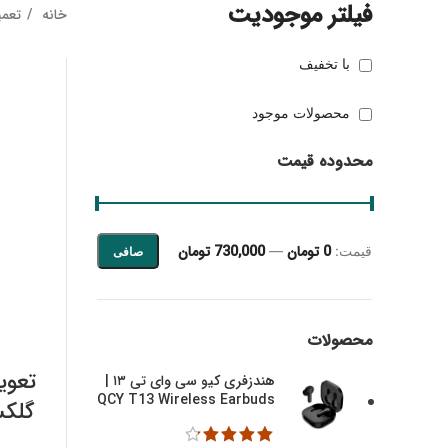
فیلتر موجودیت
خانه
تعمیر
با تخفیف
محصولات موجود
محدوده قیمت
0 تومان
730,000 تومان
قيمت:
—
صافی
حداقل قیمت
حداكثر قيمت
محصولات
تعوی
هندزفری کیو سی وای تی ۱۳ |
QCY T13 Wireless Earbuds