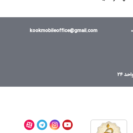
→
9
8
kookmobileoffice@gmail.com
د ۲۴