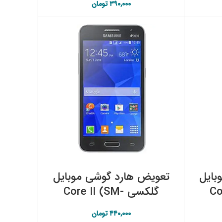
۳۹۰,۰۰۰
تومان
افزودن به سبد خرید
بایل
تعویض هارد گوشی موبایل
Co-
گلکسی Core II (SM-
G3556D) سامسونگ
۴۴۰,۰۰۰
تومان