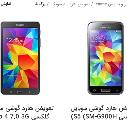
نمایش
 و تعویض emmc
تعویض هارد سامسونگ
برگه 4
افزودن به سبد خرید
افزودن به سبد خرید
ض هارد گوشی موبایل
تعویض هارد گوشی مو
گلکسی S5 (SM-G900H)
گلکسی 4 7.0 3G
سامسونگ
(SM-T231) سامسونگ