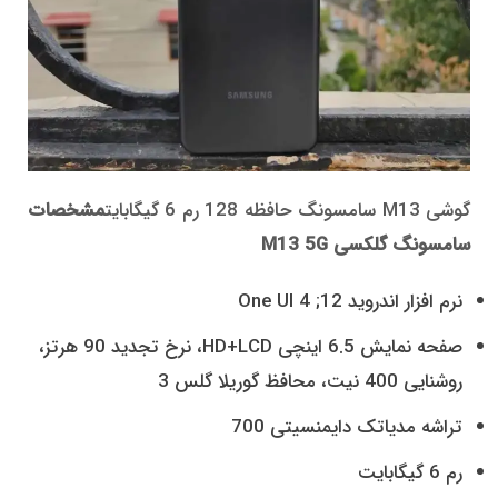
گوشی M13 سامسونگ حافظه 128 رم 6 گیگابایت
مشخصات
سامسونگ گلکسی M13 5G
نرم افزار اندروید 12; One UI 4
صفحه نمایش 6.5 اینچی HD+LCD، نرخ تجدید 90 هرتز،
روشنایی 400 نیت، محافظ گوریلا گلس 3
تراشه مدیاتک دایمنسیتی 700
رم 6 گیگابایت