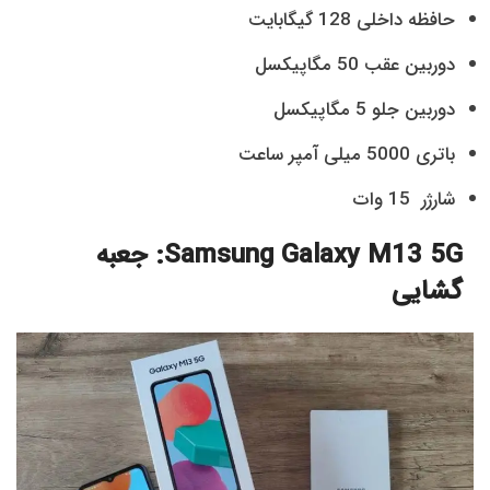
حافظه داخلی 128 گیگابایت
دوربین عقب 50 مگاپیکسل
دوربین جلو 5 مگاپیکسل
باتری 5000 میلی آمپر ساعت
شارژر 15 وات
Samsung Galaxy M13 5G: جعبه
گشایی