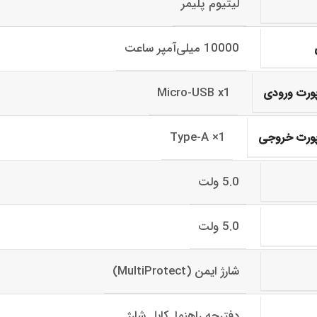
لیتیوم پلیمر
10000 میلی‌آمپر ساعت
Micro-USB x1
پورت ورودی
Type-A ×1
 پورت خروجی
5.0 ولت
5.0 ولت
شارژ ایمن (MultiProtect)
دفترچه راهنما, کابل شارژ