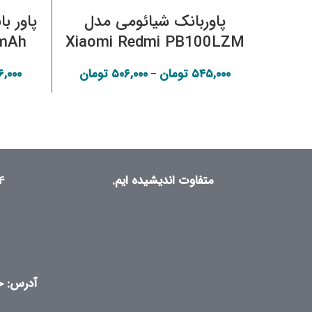
پاوربانک شیائومی مدل
mAh
Xiaomi Redmi PB100LZM
10000mAh Power Bank |
۵۴۵,۰۰۰
تومان
۵۰۶,۰۰۰
تومان
۶,۰۰۰
Price range:
–
PB100LZM (10000mAh)
۵۰۶,۰۰۰ تومان
through
۵۴۵,۰۰۰ تومان
متفاوت اندیشیده ایم.
۴
آدرس: خی