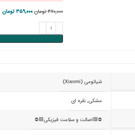
۴۷۰,۰۰۰
تومان
۳۵۹,۰۰۰
قیمت اصلی: ۴۷۰,۰۰۰ تومان بود.
تومان
قیم
شیائومی (Xiaomi)
مشکی, نقره ای
⛔🟩اصالت و سلامت فیزیکی🟩⛔