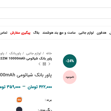
ل
هدفون
لوازم جانبی
ساعت و مچ بند هوشمند
بلاگ
پیگیری سفارش
تماس 
خانه
لوازم جانبی
پاوربانک
پاو
پاور بانک شیائومی Mi 2 PLM02ZM 10000mAh
-24%
پاور بانک شیائومی Mi 2 PLM02ZM 10000mAh
ناموجود
–
۴۲۲,۰۰۰
تومان
۳۵۹,۰۰۰
توم
برند
رنگ بندی