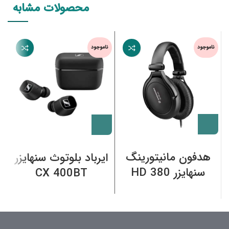
محصولات مشابه
ناموجود
ناموجود
ن
هدفون مانیتورینگ
ایرباد بلوتوث سنهایزر
سنهایزر HD 380
CX 400BT
PRO