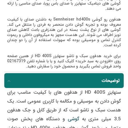
گوشی های دینامیک سنهایزر با صدای باس پویا، صدای مناسبی را ارائه
می دهند.
هدفون رو گوشی Sennheiser hd400s به داشتن صدای با کیفیت
معروف بوده و تجربه گوش دادن منحصر به فردی را منتقل می کند.
گوشی های از نوع پشت بسته در این هندزفری باعث کاهش صدای
نویز اطراف می شوند. این هدست مجهز به میکروفون داخلی و ریموت
کنترل تماس و موسیقی بوده که سهولت استفاده از آن را دو چندان
کرده است.
برای خرید هدفون سبک و تاشو سنهایزر HD 400S از همین صفحه
روی «افزودن به سبد خرید» کلیک کنید و یا با شماره تلفن 02167319
واحد فروش تماس بگیرید و محصول خود را سفارش دهید.
توضیحات
سنهایزر HD 400S از هدفون های با کیفیت مناسب برای
گوش دادن به موسیقی و مکالمه با کاربری عمومی است. یک
هدست سبک و تاشو است که از طریق کابل و جک هدفون
3.5 میلی متری به
گوشی
و دستگاه های پخش صوت
متصل می شود. گوشی های هدفون HD 400s برند سنهایزر