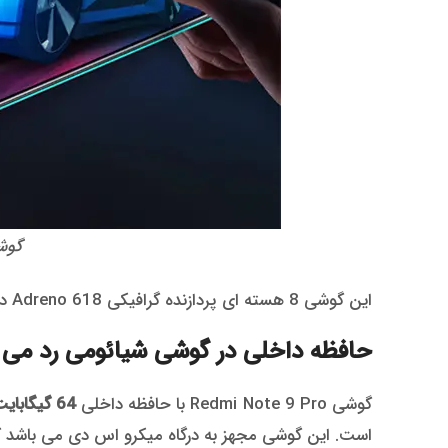
گوشی Redmi Note 9 Pro شیائومی
این گوشی 8 هسته ای پردازنده گرافیکی Adreno 618 دارد و چیپست آن Snapdragon 720G هشت نانومتری از شرکت کوآلکوم می باشد.
حافظه داخلی در گوشی شیائومی رد می نوت 9 پرو 64 گی
گوشی Redmi Note 9 Pro با حافظه داخلی
64 گیگابایت
است. این گوشی مجهز به درگاه میکرو اس دی می باشد ک