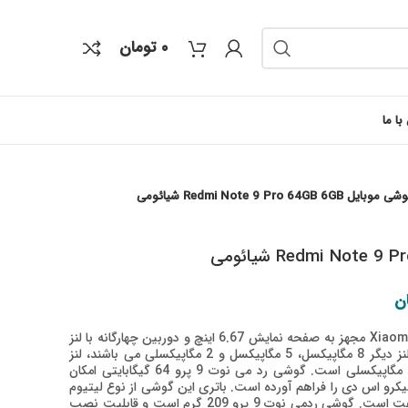
۰
تومان
با ما
 موبایل Redmi Note 9 Pro 64GB 6GB شیائومی
بود.
قیمت فعلی: ۵,۹۵۰,۰۰۰ تومان.
ن
گوشی موبایل Xiaomi Redmi Note 9 Pro مجهز به صفحه نمایش 6.67 اینچ و دوربین چهارگانه با لنز
اصلی 64 مگاپیکسلی می باشد، سه لنز دیگر 8 مگاپیکسل، 5 مگاپیکسل و 2 مگاپیکسلی می باشند، لنز
دوربین سلفی این گوشی عریض 16 مگاپیکسلی است. گوشی رد می نوت 9 پرو 64 گیگابایتی امکان
یکرو اس دی را فراهم آورده است. باتری این گوشی از نوع لیتیوم
پلیمر با ظرفیت 5020 میلی آمپر ساعت است. گوشی ردمی نوت 9 پرو 209 گرم است و قابلیت نصب