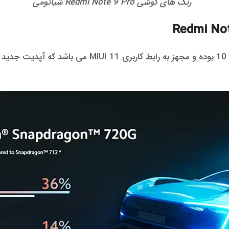
رنگ های گوشی Redmi Note 9 Pro شیائومی
سیستم عامل گوشی موبایل Redmi Note 9 Pro اندروید 10 