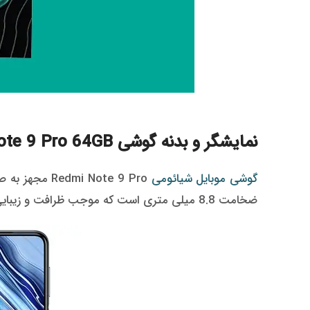
نمایشگر و بدنه گوشی Xiaomi Redmi Note 9 Pro 64GB
گوشی موبایل شیائومی
Redmi Note 9 Pro مجهز به صفحه نمایشی با فناوری IPS می باشد که رنگ ها را در مقابل چشم شما طبیعی تر نمایش می دهد. این گوشی
ضخامت 8.8 میلی متری است که موجب ظرافت و زیبایی آن شده است.