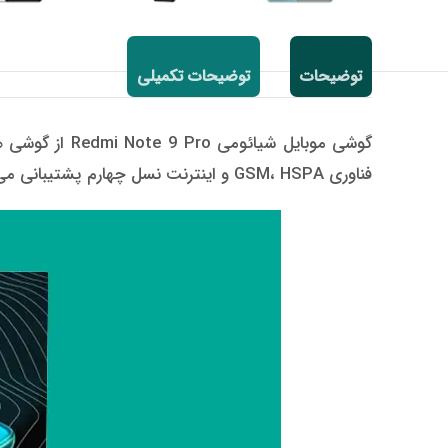
توضیحات
توضیحات تکمیلی
فناوری GSM، HSPA و اینترنت نسل چهارم پشتیبانی می کند و در تاریخ 30 آپریل 2020 به بازار معرفی شد و در پنجم ماه می روانه بازار گردید.