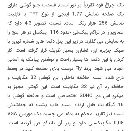
یک چراغ قوه تقریباً پر نور است. قسمت جلو گوشی دارای
یک صفحه نمایش 1.77 اینچی از نوع TFT با قابلیت
نمایش 256 هزار رنگ است. نسبت تصویر 4:3 دارد که
تصاویر را در تراکم پیکسلی حدود 116 پیکسل در هر اینچ را
به نمایش می گذارد. در زیر این پنل دکمه های شماره گیری با
سبک جزیره ای، فشاری بسیار ظریف قرار گرفته است. کار
کردن با این دکمه ها بسیار راحت و نوشتن پیامک به آسانی
انجام می شود. برند Fly درست بالای صفحه کلید در وسط
درج شده است. حافظه داخلی این گوشی 32 مگابایت و
حافظه رم آن نیز 32 مگابایت است. این گوشی مجهز به
میکرو اس دی SDHC اختصاصی است و حافظه گوشی تا
16 گیگابایت قابل ارتقاء است. قاب پشت که جداشدنی
است نیز تقریبا محکم به بدنه می چسبد یک دوربین VGA
0.08 مگاپیکسلی دارد و زیر آن بلندگو قرار گرفته است.