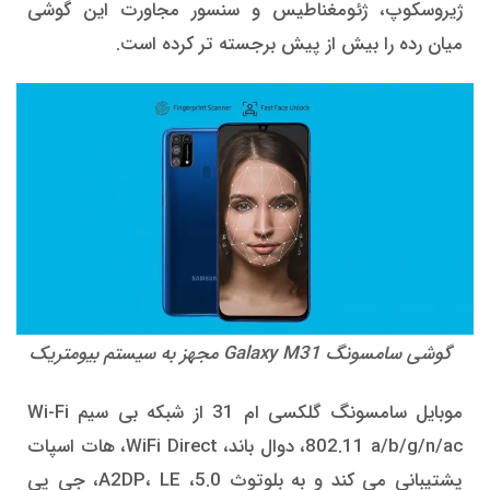
ژیروسکوپ، ژئومغناطیس و سنسور مجاورت این گوشی
میان رده را بیش از پیش برجسته تر کرده است.
گوشی سامسونگ Galaxy M31 مجهز به سیستم بیومتریک
موبایل سامسونگ گلکسی ام 31 از شبکه بی سیم Wi-Fi
802.11 a/b/g/n/ac، دوال باند، WiFi Direct، هات ‌اسپات
پشتیبانی می کند و به بلوتوث 5.0، A2DP، LE، جی پی