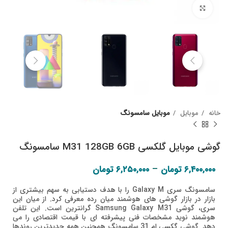
Click to enlarge
خانه
موبایل
موبایل سامسونگ
گوشی موبایل گلکسی M31 128GB 6GB سامسونگ
Price range:
–
۶,۴۰۰,۰۰۰
تومان
۶,۲۵۰,۰۰۰
تومان
۶,۲۵۰,۰۰۰ تومان
through
سامسونگ سری Galaxy M را با هدف دستیابی به سهم بیشتری از
بازار در بازار گوشی های هوشمند میان رده معرفی کرد. از میان این
۶,۴۰۰,۰۰۰ تومان
سری، گوشی Samsung Galaxy M31 گرانترین است. این تلفن
هوشمند نوید مشخصات فنی پیشرفته ای با قیمت اقتصادی را می
دهد. گوشی گکسی ام 31 سامسونگ همچنین همه جدیدترین روندها