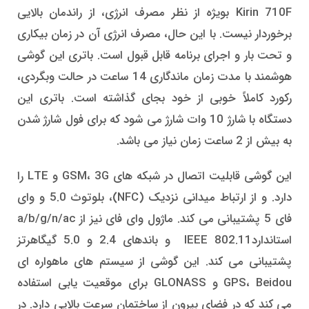
Kirin 710F بویژه از نظر مصرف انرژی، از راندمان بالایی
برخوردار نیست. با این حال، مصرف انرژی آن در زمان بیکاری
و تحت بار و اجرای برنامه قابل قبول است. باتری این گوشی
هوشمند با مدت زمان ماندگاری 14 ساعت در حالت وبگردی،
رکورد کاملاً خوبی از خود بجای گذاشته است. باتری این
دستگاه با شارژ 10 وات شارژ می شود که برای فول شارژ شدن
به بیش از 2 ساعت زمان نیاز می باشد.
این گوشی قابلیت اتصال در شبکه های GSM، 3G و LTE را
دارد. و از ارتباط میدانی نزدیک (NFC)، بلوتوث 5.0 و وای
فای 5 پشتیبانی می کند. ماژول وای فای نیز از a/b/g/n/ac
استانداردIEEE 802.11 و باندهای 2.4 و 5.0 گیگاهرتز
پشتیبانی می کند. این گوشی از سیستم های ماهواره ای
GPS، Beidou و GLONASS برای موقعیت یابی استفاده
می کند که در فضای بیرون از ساختمان سرعت بالایی دارد. در