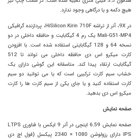
هدفون 3.5 میلی متری تعبیه شده است. در سمت چپ نیز
هیچ دکمه و یا درگاهی وجود ندارد.
در 9X، آنر از تراشه HiSilicon Kirin 710F، پردازنده گرافیکی
Mali-G51-MP4 یک رم 4 گیگابایت و حافظه داخلی در دو
نسخه 64 و 128 گیگابایتی استفاده شده است. با افزودن
کارت میکرو اس دی حافظه داخلی می تواند تا 512
گیگابایت ارتقاء پیدا کند. متاسفانه این گوشی دارای یک
خشاب سیم کارت ترکیبی است که یا می توانید دو سیم
کارت استفاده کنید و یا جای یکی از سیم کارت ها را کارت
میکرو اس دی بدهید.
صفحه نمایش
صفحه نمایش 6.59 اینچی در آنر 9 ایکس با فناوری LTPS
IPS دارای رزولوشن 1080 × 2340 پیکسل (فول اچ دی