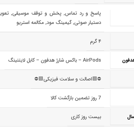
پاسخ و رد تماس, پخش و توقف موسیقی, تعو
دستیار صوتی, گیمینگ مود, مکالمه استریو
۴ گرم
AirPods – باکس شارژ هدفون – کابل لایتنینگ
هدفون
⛔🟩اصالت و سلامت فیزیکی🟩⛔
7 روز تضمین بازگشت کالا
بیست روز کاری
سال