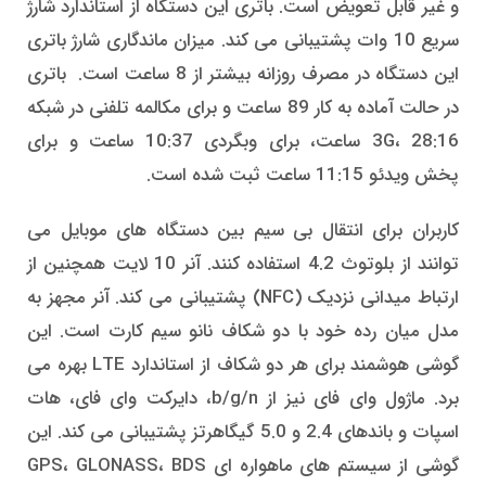
و غیر قابل تعویض است. باتری این دستگاه از استاندارد شارژ
سریع 10 وات پشتیبانی می کند. میزان ماندگاری شارژ باتری
این دستگاه در مصرف روزانه بیشتر از 8 ساعت است. باتری
در حالت آماده به کار 89 ساعت و برای مکالمه تلفنی در شبکه
3G، 28:16 ساعت، برای وبگردی 10:37 ساعت و برای
پخش ویدئو 11:15 ساعت ثبت شده است.
کاربران برای انتقال بی سیم بین دستگاه های موبایل می
توانند از بلوتوث 4.2 استفاده کنند. آنر 10 لایت همچنین از
ارتباط میدانی نزدیک (NFC) پشتیبانی می کند. آنر مجهز به
مدل میان رده خود با دو شکاف نانو سیم کارت است. این
گوشی هوشمند برای هر دو شکاف از استاندارد LTE بهره می
برد. ماژول وای فای نیز از b/g/n، دایرکت وای فای، هات
اسپات و باندهای 2.4 و 5.0 گیگاهرتز پشتیبانی می کند. این
گوشی از سیستم های ماهواره ای GPS، GLONASS، BDS