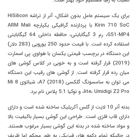
نسبت به رقبا مستقیم خود بهتر است.
برای یک سیستم عامل بدون اشکال، آنر از تراشه HiSilicon
Kirin 710 SoC با پردازنده گرافیکی یکپارچه ARM Mali
G51-MP4، رم 3 گیگابایتی، حافطه داخلی 64 گیگابایتی
استفاده کرده است. با قیمت حدود 250 یورویی (283 دلار)
این دستگاه در برچسب قیمتی یکسان با هواوی پی اسمارت
(2019) قرار گرفته است و به خوبی در کلاس گوشی های
میان رده قرار گرفته است. از گوشی های رقیب این دستگاه
می توان به سامسونگ گلکسی A7 (2018)، شیائوی Mi 8
lite، Umidigi Z2 Pro، و نوکیا 5.1 پلاس نام برد.
بدنه آنر 10 لایت از گلس آکریلیک ساخته شده است و دارای
دارای قاب فلزی است. طراحی این گوشی بسیار باکیفیت بالا
و مواد ساخته شده در بدنه این گوشی بسیار مرغوب هستند.
در حالیکه تمام دکمه های فیزیکی به طور محکم اما ظریف