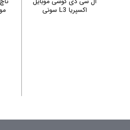
ال سی دی گوشی موبایل
تاچ
اکسپریا L3 سونی
موبایل